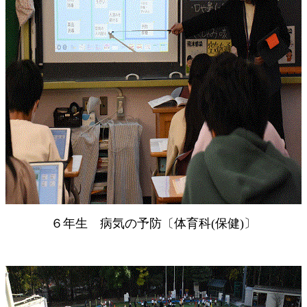
６年生 病気の予防〔体育科(保健)〕