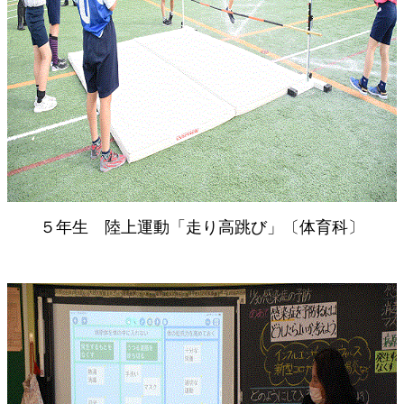
５年生 陸上運動「走り高跳び」〔体育科〕