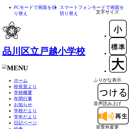
PCモードで画面を切
スマートフォンモードで画面を
文字サイズ
り替え
切り替え
品川区立戸越小学校
ふりがな表示
ホーム
校長室より
学校概要
年間行事
音声読み上げ
お知らせ
学校だより
学年だより
日記ページ
背景色変更
給食