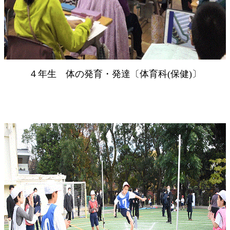
４年生 体の発育・発達〔体育科(保健)〕