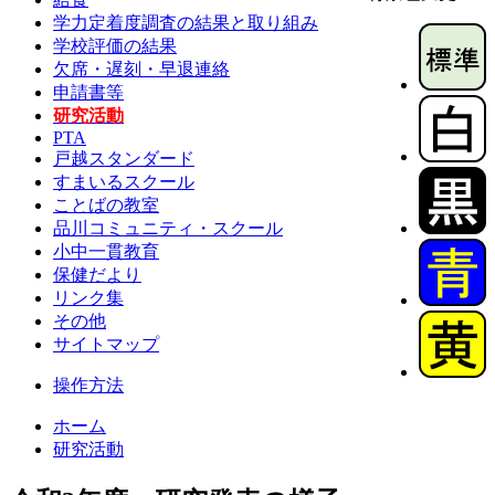
学力定着度調査の結果と取り組み
学校評価の結果
欠席・遅刻・早退連絡
申請書等
研究活動
PTA
戸越スタンダード
すまいるスクール
ことばの教室
品川コミュニティ・スクール
小中一貫教育
保健だより
リンク集
その他
サイトマップ
操作方法
ホーム
研究活動