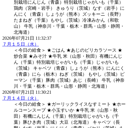
別栽培にんじん（青森）特別栽培じゃがいも（千葉）
鶏肉（宮崎・岩手） きゅうり（茨城）なす（岩手）に
んにく（青森）しょうが（熊本）ズッキーニ（長野）
たまねぎ（千葉）もやし（茨城）冷凍みかん（和歌
山） 牛乳（神奈川・千葉・栃木・群馬・山形・静岡・
北海道）
2026年07月21日 11:32:37
７月１５日（水）
＜今日の給食＞ ★ごはん ★あじのピリカラソース ★
炒合菜 ★みそ汁 ★牛乳 米（山形・秋田）有機にんじ
ん（千葉）特別栽培じゃがいも（千葉）じゃがいも
（茨城） キャベツ（青森）しょうが（熊本）にんにく
（青森）にら（栃木）ねぎ（茨城） もやし（茨城）ピ
ーマン（千葉）豚肉（茨城）あじ（長崎） 牛乳（神奈
川・千葉・栃木・群馬・山形・静岡・北海道）
2026年07月21日 11:30:21
７月１４日（火）
＜今日の給食＞ ★ガーリックライスなすミート ★ホー
ルコーンスープ ★小玉すいか ★牛乳 米（山形・秋
田）有機にんじん（千葉）特別栽培じゃがいも（千
葉）豚ひき肉（茨城）大豆（北海道） キャベツ（長