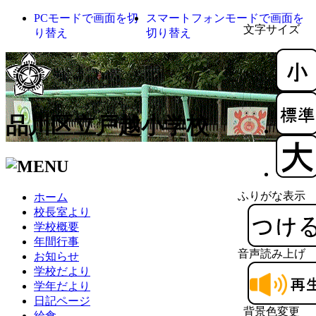
PCモードで画面を切
スマートフォンモードで画面を
文字サイズ
り替え
切り替え
品川区立戸越小学校
ふりがな表示
ホーム
校長室より
学校概要
年間行事
音声読み上げ
お知らせ
学校だより
学年だより
日記ページ
背景色変更
給食