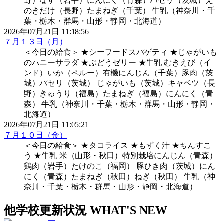
野）なす（岩手）にんにく（青森）パセリ（茨城）え
のきだけ（長野）たまねぎ（千葉） 牛乳（神奈川・千
葉・栃木・群馬・山形・静岡・北海道）
2026年07月21日 11:18:56
７月１３日（月）
＜今日の給食＞ ★シーフードスパゲティ ★じゃがいも
のハニーサラダ ★ぶどうゼリー ★牛乳 むきえび（イ
ンド）いか（ペルー）有機にんじん（千葉）豚肉（茨
城）パセリ（茨城） じゃがいも（茨城）キャベツ（長
野）きゅうり（福島）たまねぎ（福島）にんにく（青
森） 牛乳（神奈川・千葉・栃木・群馬・山形・静岡・
北海道）
2026年07月21日 11:05:21
７月１０日（金）
＜今日の給食＞ ★タコライス ★もずく汁 ★ちんすこ
う ★牛乳 米（山形・秋田）特別栽培にんじん（青森）
鶏肉（岩手）たけのこ（福岡） 豚ひき肉（茨城）にん
にく（青森）たまねぎ（秋田）ねぎ（秋田） 牛乳（神
奈川・千葉・栃木・群馬・山形・静岡・北海道）
他学校更新状況
WHAT'S NEW