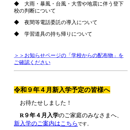
◆ 大雨・暴風・台風・大雪や地震に伴う登下
校の判断について
◆ 夜間等電話委託の導入について
◆ 学習道具の持ち帰りについて
＞＞お知らせページの「学校からの配布物」を
ご確認ください
令和９年４月
新入学予定の皆様へ
お待たせしました！
R９年４月入学
のご家庭のみなさまへ、
新入学のご案内は
こちら
です。