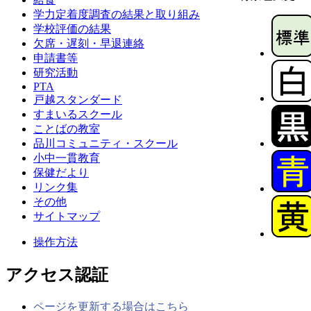
学力定着度調査の結果と取り組み
学校評価の結果
欠席・遅刻・早退連絡
申請書等
研究活動
PTA
戸越スタンダード
すまいるスクール
ことばの教室
品川コミュニティ・スクール
小中一貫教育
保健だより
リンク集
その他
サイトマップ
操作方法
アクセス認証
ページを更新する場合はこちら