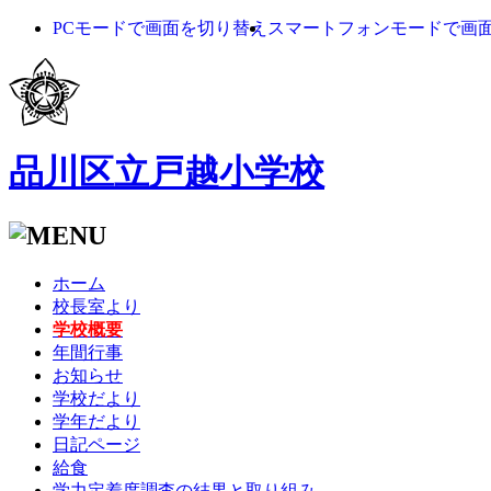
PCモードで画面を切り替え
スマートフォンモードで画
品川区立戸越小学校
ホーム
校長室より
学校概要
年間行事
お知らせ
学校だより
学年だより
日記ページ
給食
学力定着度調査の結果と取り組み