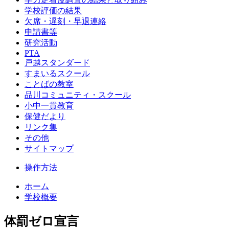
学校評価の結果
欠席・遅刻・早退連絡
申請書等
研究活動
PTA
戸越スタンダード
すまいるスクール
ことばの教室
品川コミュニティ・スクール
小中一貫教育
保健だより
リンク集
その他
サイトマップ
操作方法
ホーム
学校概要
体罰ゼロ宣言